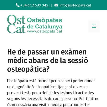
Vés
+34 619 689 342
|
info@osteopata.cat
al
contingut
MENÚ
He de passar un exàmen
mèdic abans de la sessió
osteopàtica?
L’osteòpata està format per a saber i poder donar
un diagnòstic *osteopàtic mitjançant diverses
proves i tests per a definir les lesions i tractar-les
segons les necessitats de cada persona. Per tant, no
és necessària una visita mèdica per a poder-te