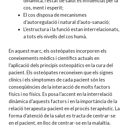
dinàmica, l’estat de salut és influenciat per la
cos, ment i esperit;
El cos disposa de mecanismes
d’autoregulació i natural d’auto-sanació;
L’estructura i la funció estan interrelacionats,
a tots els nivells del cos humà.
En aquest marc, els osteòpates incorporen els
coneixements mèdics i científics actuals en
l’aplicació dels principis osteopàtics en la cura del
pacient. Els osteòpates reconeixen que els signes
clínics i els símptomes de cada pacient són les
conseqüències de la interacció de molts factors
físics i no físics. Es posa l’accent en la interrelació
dinàmica d’aquests factors i en la importància de la
relació terapeuta-pacient en el procés terapèutic. La
forma d’atenció de la salut es tracta de centrar-se
en el pacient, en lloc de centrar-se en la malaltia.