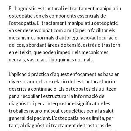
El diagnòstic estructural i el tractament manipulatiu
osteopàtic són els components essencials de
l’osteopatia. El tractament manipulatiu osteopàtic
va ser desenvolupat com a mitjà per a facilitar els
mecanismes normals d’autoregulació/autocuració
del cos, abordant àrees de tensió, estrès o trastorn
en el teixit, que poden impedir els mecanismes
neurals, vasculars i bioquímics normals.
L’aplicació pràctica d’aquest enfocament es basa en
diversos models de relació de l’estructura-funció
descrits a continuació. Els osteòpates els utilitzen
per a recopilar i estructurar la informació de
diagnòstic i per a interpretar el significat de les
troballes neuro-múscul-esquelètics per a la salut
general del pacient. L’osteopatia no es limita, per
tant, al diagnòstic i tractament de trastorns de