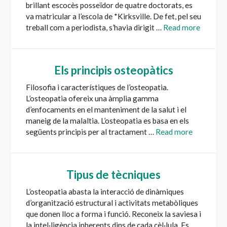
brillant escocès posseïdor de quatre doctorats, es
va matricular a l’escola de *Kirksville. De fet, pel seu
treball com a periodista, s’havia dirigit …
Read more
Els principis osteopàtics
Filosofia i característiques de l’osteopatia.
L’osteopatia ofereix una àmplia gamma
d’enfocaments en el manteniment de la salut i el
maneig de la malaltia. L’osteopatia es basa en els
següents principis per al tractament …
Read more
Tipus de tècniques
L’osteopatia abasta la interacció de dinàmiques
d’organització estructural i activitats metabòliques
que donen lloc a forma i funció. Reconeix la saviesa i
la intel·ligència inherents dins de cada cèl·lula. Es