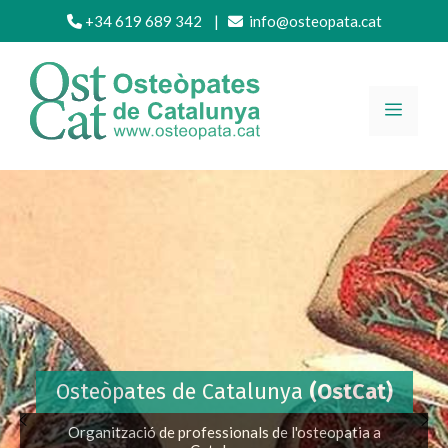
Vés
+34 619 689 342
|
info@osteopata.cat
al
contingut
MENÚ
Osteòpates de Catalunya
(OstCat)
Organització de professionals de l'osteopatia a