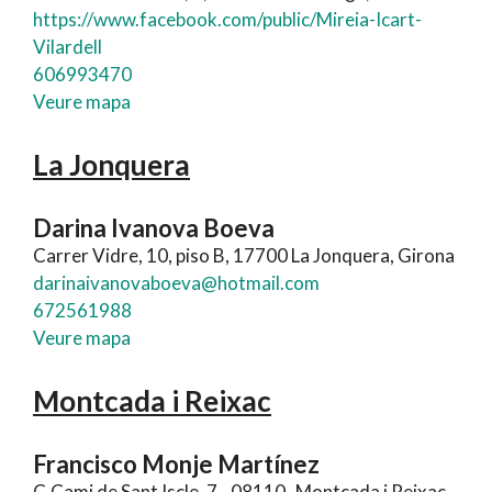
https://www.facebook.com/public/Mireia-Icart-
Vilardell
606993470
Veure mapa
La Jonquera
Darina Ivanova Boeva
Carrer Vidre, 10, piso B, 17700 La Jonquera, Girona
darinaivanovaboeva@hotmail.com
672561988
Veure mapa
Montcada i Reixac
Francisco Monje Martínez
C.Cami de Sant Iscle, 7 - 08110 -Montcada i Reixac -