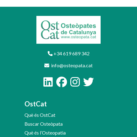
+34 619 689 342
info@osteopata.cat
OstCat
Què és OstCat
Buscar Osteòpata
Què és l’Osteopatia