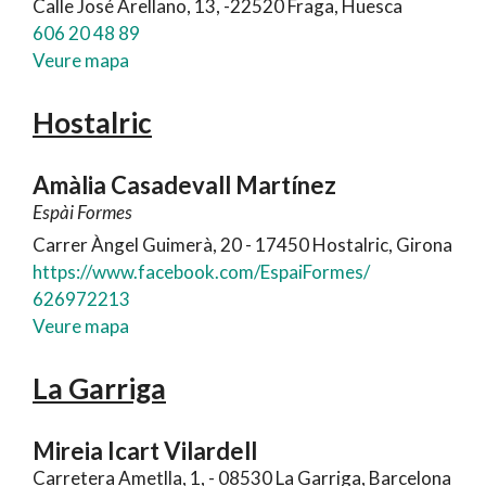
Calle José Arellano, 13, -22520 Fraga, Huesca
606 20 48 89
Veure mapa
Hostalric
Amàlia Casadevall Martínez
Espài Formes
Carrer Àngel Guimerà, 20 - 17450 Hostalric, Girona
https://www.facebook.com/EspaiFormes/
626972213
Veure mapa
La Garriga
Mireia Icart Vilardell
Carretera Ametlla, 1, - 08530 La Garriga, Barcelona