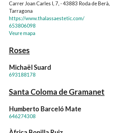
Carrer Joan Carles I, 7, - 43883 Roda de Berà,
Tarragona
https://www.thalassaestetic.com/
653806098
Veure mapa
Roses
Michaël Suard
693188178
Santa Coloma de Gramanet
Humberto Barceló Mate
646274308
Àfrica Bonilla Ruiz