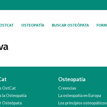
 OSTCAT
OSTEOPATÍA
BUSCAR OSTEÓPATA
FORM
va
Cat
Osteopatía
s OstCat
Creencias
s la Osteopatía
La osteopatía en Europa
r Osteópata
Los principios osteopáticos